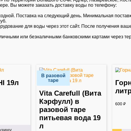
Дере. Вы можете заказать доставку воды по телефону:
 выходной. Поставка на следующий день. Минимальная поставк
уб.
удование для воды через этот сайт. После получения ваше
личными или безналичными банковскими картами через те
В разовой
таре
I 19л
Горн
лит
Vita Carefull (Вита
Кэрфулл) в
600
₽
разовой таре
питьевая вода 19
л
рзину