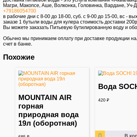
Магри, Макопсе, Аше, Волконка, Головинка, Вардане, Уч-
+79186054700
в рабочие дни с 8-00 до 18-00, суб. c 9-00 до 15-00, вс -
заказе 1 бутыли воды для кулера стоимость доставки 200р
Вы можете заказать Питьевую бутилированную воду и обор
Обычно мы принимаем оплату при доставке продукции на
счет в банке.
Похожие
Вода SOCH
MOUNTAIN AIR
420
₽
горная
природная вода
19л (оборотная)
В ко
685
₽