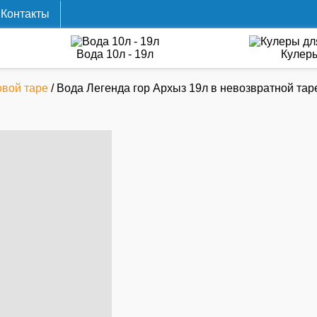
Контакты
Вода 10л - 19л
Кулер
овой таре
/ Вода Легенда гор Архыз 19л в невозвратной тар