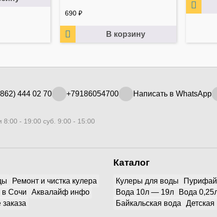
690
₽
В корзину
862) 444 02 70
+79186054700
Написать в WhatsApp
 8:00 - 19:00 суб. 9:00 - 15:00
Каталог
ды
Ремонт и чистка кулера
Кулеры для воды
Пурифа
 в Сочи
Аквалайф инфо
Вода 10л — 19л
Вода 0,25
 заказа
Байкальская вода
Детская