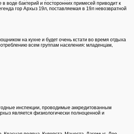
е в воде бактерий и посторонних примесей приводит к
генда гор Архыз 19л, поставляемая в 19л невозвратной
ощником на кухне и будет очень кстати во время отдыха
потреблению всем группам населения: младенцам,
егодные инспекции, проводимые аккредитованным
Архыз является физиологически полноценной и
, Красная поляна, Кудепста, Мацеста, Дагомыс, Лоо,