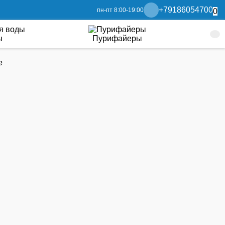
+79186054700
пн-пт 8:00-19:00
0
ы
Пурифайеры
е