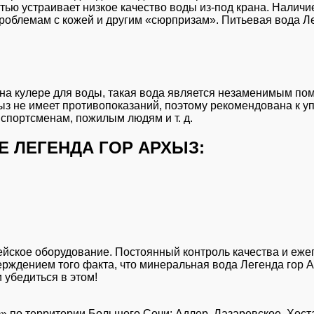
тью устраивает низкое качество воды из-под крана. Наличи
роблемам с кожей и другим «сюрпризам». Питьевая вода Ле
 на кулере для воды, такая вода является незаменимым пом
ыз не имеет противопоказаний, поэтому рекомендована к у
портсменам, пожилым людям и т. д.
 ЛЕГЕНДА ГОР АРХЫЗ:
ейское оборудование. Постоянный контроль качества и еж
рждением того факта, что минеральная вода Легенда гор 
 убедиться в этом!
» по территории Большого Сочи: Адлер, Лазаревское, Хоста