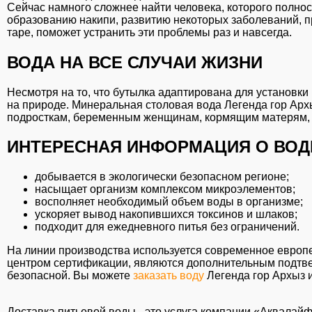
Сейчас намного сложнее найти человека, которого полнос
образованию накипи, развитию некоторых заболеваний, п
таре, поможет устранить эти проблемы раз и навсегда.
ВОДА НА ВСЕ СЛУЧАИ ЖИЗНИ
Несмотря на то, что бутылка адаптирована для установки
на природе. Минеральная столовая вода Легенда гор Арх
подросткам, беременным женщинам, кормящим матерям, с
ИНТЕРЕСНАЯ ИНФОРМАЦИЯ О ВОДЕ
добывается в экологически безопасном регионе;
насыщает организм комплексом микроэлементов;
восполняет необходимый объем воды в организме;
ускоряет вывод накопившихся токсинов и шлаков;
подходит для ежедневного питья без ограничений.
На линии производства используется современное европ
центром сертификации, являются дополнительным подтве
безопасной. Вы можете
заказать воду
Легенда гор Архыз и
Доставка питьевой воды - это услуга компании «Аквалайф