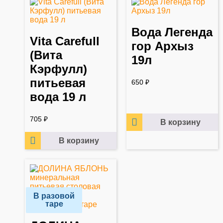
Вода Легенда
Vita Carefull
гор Архыз
(Вита
19л
Кэрфулл)
питьевая
650
₽
вода 19 л
705
₽
В корзину
В корзину
В разовой
таре