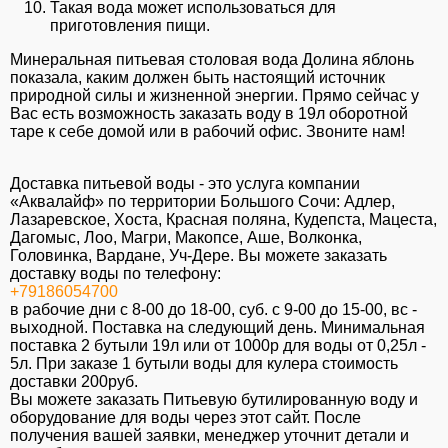
Такая вода может использоваться для
приготовления пищи.
Минеральная питьевая столовая вода Долина яблонь
показала, каким должен быть настоящий источник
природной силы и жизненной энергии. Прямо сейчас у
Вас есть возможность заказать воду в 19л оборотной
таре к себе домой или в рабочий офис. Звоните нам!
Доставка питьевой воды - это услуга компании
«Аквалайф» по территории Большого Сочи: Адлер,
Лазаревское, Хоста, Красная поляна, Кудепста, Мацеста,
Дагомыс, Лоо, Магри, Макопсе, Аше, Волконка,
Головинка, Вардане, Уч-Дере. Вы можете заказать
доставку воды по телефону:
+79186054700
в рабочие дни с 8-00 до 18-00, суб. c 9-00 до 15-00, вс -
выходной. Поставка на следующий день. Минимальная
поставка 2 бутыли 19л или от 1000р для воды от 0,25л -
5л. При заказе 1 бутыли воды для кулера стоимость
доставки 200руб.
Вы можете заказать Питьевую бутилированную воду и
оборудование для воды через этот сайт. После
получения вашей заявки, менеджер уточнит детали и