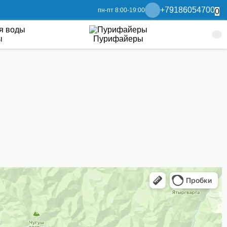
+79186054700
пн-пт 8:00-19:00
0
ы
Пурифайеры