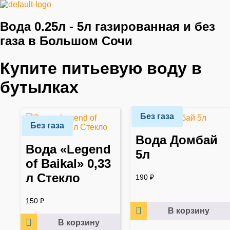
Вода 0.25л - 5л газированная и без
газа в Большом Сочи
Купите питьевую воду в
бутылках
Без газа
Без газа
Вода Домбай
Вода «Legend
5л
of Baikal» 0,33
л Стекло
190
₽
150
₽
В корзину
В корзину