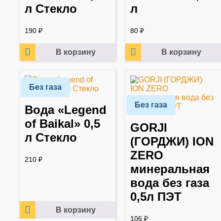
л Стекло
л
190
₽
80
₽
В корзину
В корзину
Без газа
Без газа
Вода «Legend
of Baikal» 0,5
GORJI
л Стекло
(ГОРДЖИ) ION
ZERO
210
₽
минеральная
вода без газа
0,5л ПЭТ
В корзину
106
₽