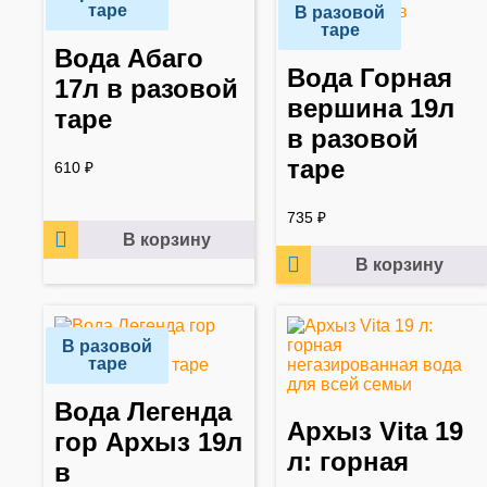
таре
В разовой
таре
Вода Абаго
Вода Горная
17л в разовой
вершина 19л
таре
в разовой
таре
610
₽
735
₽
В корзину
В корзину
В разовой
таре
Вода Легенда
Архыз Vita 19
гор Архыз 19л
л: горная
в