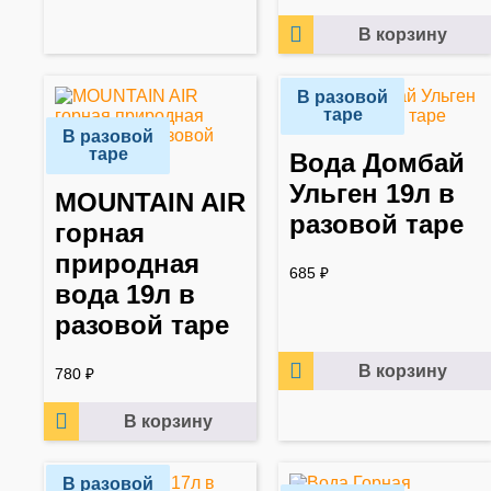
В корзину
В разовой
таре
В разовой
таре
Вода Домбай
Ульген 19л в
MOUNTAIN AIR
разовой таре
горная
природная
685
₽
вода 19л в
разовой таре
В корзину
780
₽
В корзину
В разовой