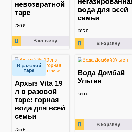
негазированна
невозвратной
вода для всей
таре
семьи
780
₽
685
₽
В корзину
В корзину
В разовой
таре
Вода Домбай
Ульген
Архыз Vita 19
л в разовой
580
₽
таре: горная
вода для всей
семьи
В корзину
735
₽