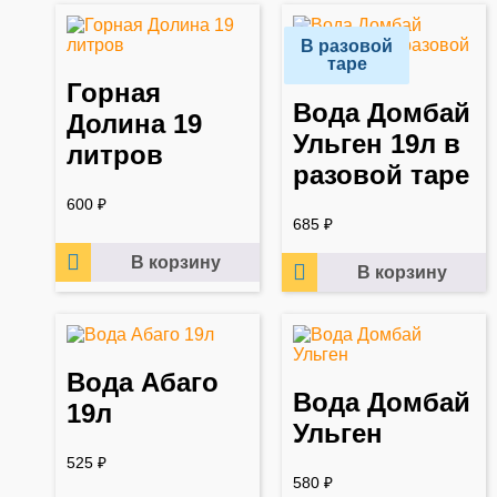
В разовой
таре
Горная
Вода Домбай
Долина 19
Ульген 19л в
литров
разовой таре
600
₽
685
₽
В корзину
В корзину
Вода Aбаго
Вода Домбай
19л
Ульген
525
₽
580
₽