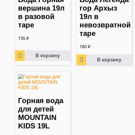
вершина 19л
гор Архыз
в разовой
19л в
таре
невозвратной
таре
735
₽
780
₽
В корзину
В корзину
Горная вода
для детей
MOUNTAIN
KIDS 19L