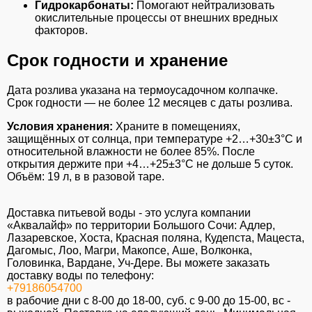
Гидрокарбонаты:
Помогают нейтрализовать
окислительные процессы от внешних вредных
факторов.
Срок годности и хранение
Дата розлива указана на термоусадочном колпачке.
Срок годности — не более 12 месяцев с даты розлива.
Условия хранения:
Храните в помещениях,
защищённых от солнца, при температуре +2…+30±3°C и
относительной влажности не более 85%. После
открытия держите при +4…+25±3°C не дольше 5 суток.
Объём: 19 л, в в разовой таре.
Доставка питьевой воды - это услуга компании
«Аквалайф» по территории Большого Сочи: Адлер,
Лазаревское, Хоста, Красная поляна, Кудепста, Мацеста,
Дагомыс, Лоо, Магри, Макопсе, Аше, Волконка,
Головинка, Вардане, Уч-Дере. Вы можете заказать
доставку воды по телефону:
+79186054700
в рабочие дни с 8-00 до 18-00, суб. c 9-00 до 15-00, вс -