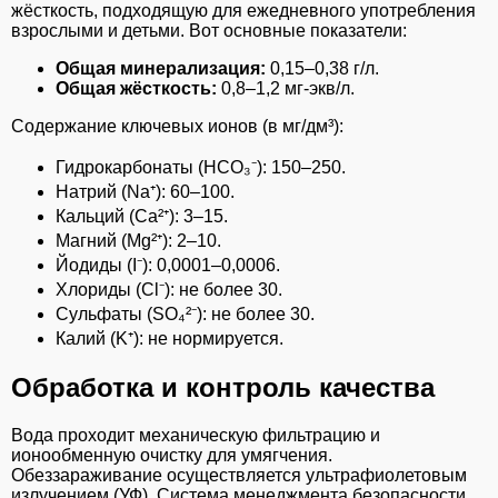
жёсткость, подходящую для ежедневного употребления
взрослыми и детьми. Вот основные показатели:
Общая минерализация:
0,15–0,38 г/л.
Общая жёсткость:
0,8–1,2 мг-экв/л.
Содержание ключевых ионов (в мг/дм³):
Гидрокарбонаты (HCO₃⁻): 150–250.
Натрий (Na⁺): 60–100.
Кальций (Ca²⁺): 3–15.
Магний (Mg²⁺): 2–10.
Йодиды (I⁻): 0,0001–0,0006.
Хлориды (Cl⁻): не более 30.
Сульфаты (SO₄²⁻): не более 30.
Калий (K⁺): не нормируется.
Обработка и контроль качества
Вода проходит механическую фильтрацию и
ионообменную очистку для умягчения.
Обеззараживание осуществляется ультрафиолетовым
излучением (УФ). Система менеджмента безопасности