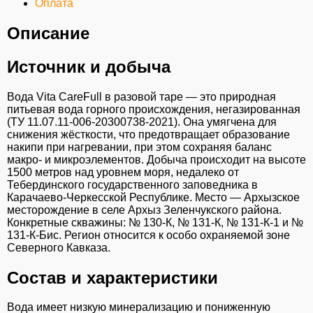
Оплата
Описание
Источник и добыча
Вода Vita CareFull в разовой таре — это природная
питьевая вода горного происхождения, негазированная
(ТУ 11.07.11-006-20300738-2021). Она умягчена для
снижения жёсткости, что предотвращает образование
накипи при нагревании, при этом сохраняя баланс
макро- и микроэлементов. Добыча происходит на высоте
1500 метров над уровнем моря, недалеко от
Тебердинского государственного заповедника в
Карачаево-Черкесской Республике. Место — Архызское
месторождение в селе Архыз Зеленчукского района.
Конкретные скважины: № 130-К, № 131-К, № 131-К-1 и №
131-К-Бис. Регион относится к особо охраняемой зоне
Северного Кавказа.
Состав и характеристики
Вода имеет низкую минерализацию и пониженную