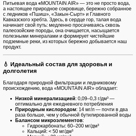
Питьевая вода
«
MOUNTAIN AIR» — это не просто вода,
а настоящее природное сокровище, бережно собранное
с ледников «Пшиш», «Закын-Сырт» и Главного
Кавказского хребта. Здесь, в сердце гор, талая вода
начинает свой путь: медленно просачиваясь сквозь
палеозойские породы, она очищается, насыщается
полезными минералами и формирует чистейшие
подземные реки, из которых бережно добывается наш
продукт.
💧
Идеальный состав для здоровья и
долголетия
Благодаря природной фильтрации и ледниковому
происхождению, вода «MOUNTAIN AIR» обладает:
Низкой минерализацией
: 0,09–0,3 г/дм³ —
оптимально для ежедневного потребления
Природным кислородом
: 14 мг/л — почти в два
раза больше, чем у обычной бутилированной воды
Балансом микроэлементов
:
Гидрокарбонаты: 60–200 мг/дм³
Кальций: < 50 мг/дм³