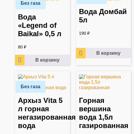
Без газа
Вода Домбай
Вода
5л
«Legend of
Baikal» 0,5 л
190
₽
80
₽
В корзину
В корзину
Без газа
Архыз Vita 5
Горная
л горная
вершина
негазированная
вода 1,5л
вода
газированная