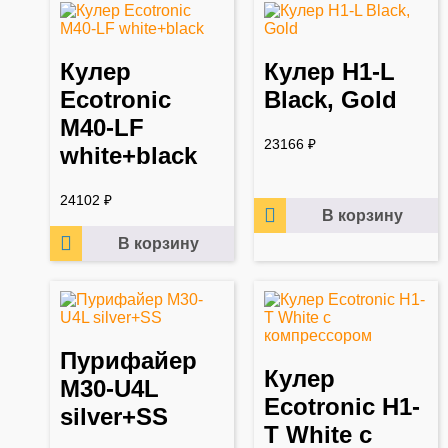
Кулер
Кулер H1-L
Ecotronic
Black, Gold
M40-LF
23166
₽
white+black
24102
₽
В корзину
В корзину
Пурифайер
Кулер
M30-U4L
Ecotronic H1-
silver+SS
T White с