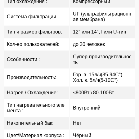
Тип охлаждения :
Компрессорный
UF (ультрафильтрационн
Система фильтрации :
ая мембрана)
Тип и размер фильтров:
12″ или 14″, I или U-тип
Кол-во пользователей:
до 20 человек
Супер-производительнос
Особенности :
ть
Гор. в. 15л/ч(85-94C°)
Производительность:
Хол. в. 5л/ч(5-10C°)
Нагрев \ Охлаждение:
≤800Вт \ 80-100Вт.
Тип нагревательного эле
Внутренний
мента :
Накопительный бак:
Нет
Цвет\Материал корпуса :
Чёрный