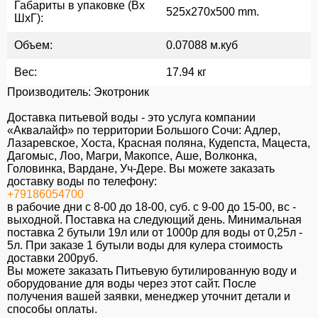
Габариты в упаковке (Вx
525x270x500 mm.
ШxГ):
Объем:
0.07088 м.куб
Вес:
17.94 кг
Производитель: Экотроник
Доставка питьевой воды - это услуга компании
«Аквалайф» по территории Большого Сочи: Адлер,
Лазаревское, Хоста, Красная поляна, Кудепста, Мацеста,
Дагомыс, Лоо, Магри, Макопсе, Аше, Волконка,
Головинка, Вардане, Уч-Дере. Вы можете заказать
доставку воды по телефону:
+79186054700
в рабочие дни с 8-00 до 18-00, суб. c 9-00 до 15-00, вс -
выходной. Поставка на следующий день. Минимальная
поставка 2 бутыли 19л или от 1000р для воды от 0,25л -
5л. При заказе 1 бутыли воды для кулера стоимость
доставки 200руб.
Вы можете заказать Питьевую бутилированную воду и
оборудование для воды через этот сайт. После
получения вашей заявки, менеджер уточнит детали и
способы оплаты.