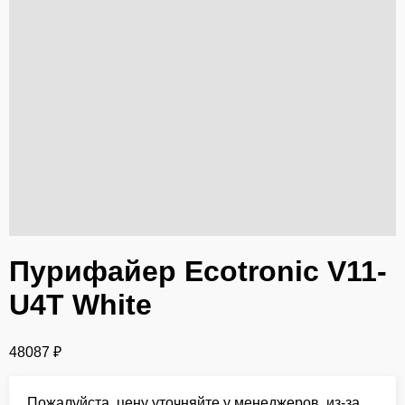
Пурифайер Ecotronic V11-
U4T White
48087
₽
Пожалуйста, цену уточняйте у менеджеров, из-за