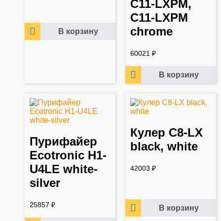
C11-LXPM,
C11-LXPM
chrome
В корзину
60021
₽
В корзину
Кулер C8-LX
Пурифайер
black, white
Ecotronic H1-
U4LE white-
42003
₽
silver
25857
₽
В корзину