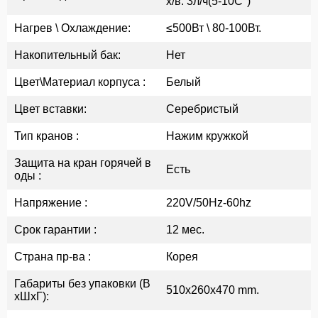
х/в: 3л/ч(5-10C°)
Нагрев \ Охлаждение:
≤500Вт \ 80-100Вт.
Накопительный бак:
Нет
Цвет\Материал корпуса :
Белый
Цвет вставки:
Серебристый
Тип кранов :
Нажим кружкой
Защита на кран горячей в
Есть
оды :
Напряжение :
220V/50Hz-60hz
Срок гарантии :
12 мес.
Страна пр-ва :
Корея
Габариты без упаковки (В
510x260x470 mm.
xШxГ):