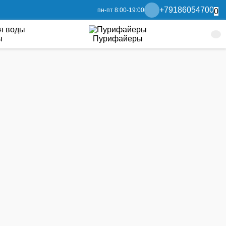
+79186054700
пн-пт 8:00-19:00
0
ы
Пурифайеры