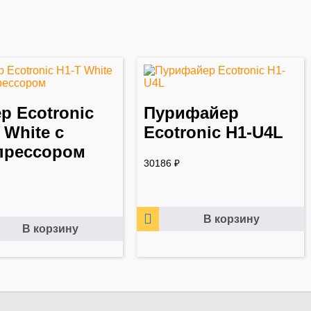
р Ecotronic
Пурифайер
 White с
Ecotronic H1-U4L
прессором
30186
₽
В корзину
В корзину