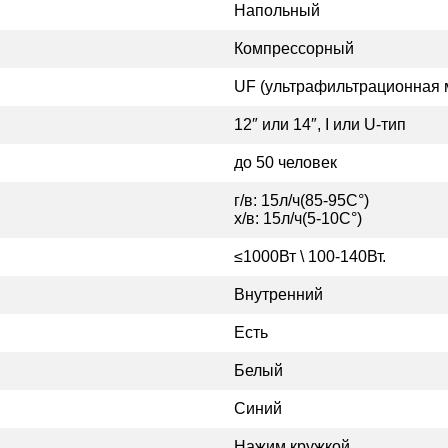
Напольный
Компрессорный
UF (ультрафильтрационная 
12″ или 14″, I или U-тип
до 50 человек
г/в: 15л/ч(85-95C°)
х/в: 15л/ч(5-10C°)
≤1000Вт \ 100-140Вт.
Внутренний
Есть
Белый
Синий
Нажим кружкой