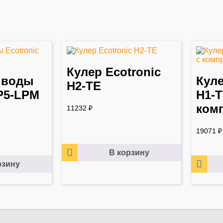
Кулер Ecotronic
 воды
Куле
H2-TE
 P5-LPM
H1-T
ком
11232
₽
19071
₽
В корзину
рзину