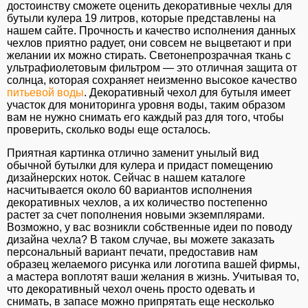
достоинству сможете оценить декоративные чехлы для
бутыли кулера 19 литров, которые представлены на
нашем сайте. Прочность и качество исполнения данных
чехлов приятно радует, они совсем не выцветают и при
желании их можно стирать. Cветонепрозрачная ткань с
ультрафиолетовым фильтром — это отличная защита от
солнца, которая сохраняет неизменно высокое качество
питьевой воды
. Декоративный чехол для бутыля имеет
участок для мониторинга уровня воды, таким образом
вам не нужно снимать его каждый раз для того, чтобы
проверить, сколько воды еще осталось.
Приятная картинка отлично заменит унылый вид
обычной бутылки для кулера и придаст помещению
дизайнерских ноток. Сейчас в нашем каталоге
насчитывается около 60 вариантов исполнения
декоративных чехлов, а их количество постепенно
растет за счет пополнения новыми экземплярами.
Возможно, у вас возникли собственные идеи по поводу
дизайна чехла? В таком случае, вы можете заказать
персональный вариант печати, предоставив нам
образец желаемого рисунка или логотипа вашей фирмы,
а мастера воплотят ваши желания в жизнь. Учитывая то,
что декоративный чехол очень просто одевать и
снимать, в запасе можно припрятать еще несколько