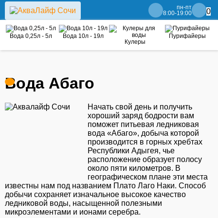
пн-пт
0
8:00-19:00
Вода 0,25л - 5л
Вода 10л - 19л
Пурифайеры
Кулеры
Вода Абаго
Начать свой день и получить
хороший заряд бодрости вам
поможет питьевая ледниковая
вода «Абаго», добыча которой
производится в горных хребтах
Республики Адыгея, чье
расположение образует полосу
около пяти километров. В
географическом плане эти места
известны нам под названием Плато Лаго Наки. Способ
добычи сохраняет изначальное высокое качество
ледниковой воды, насыщенной полезными
микроэлементами и ионами серебра.