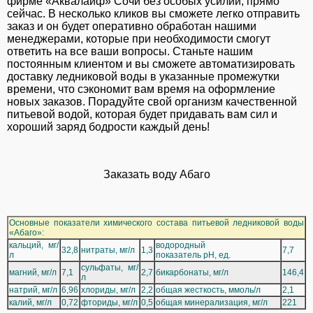
фирме «Аквалайф» Сочи без особых усилий, прямо
сейчас. В несколько кликов вы сможете легко отправить
заказ и он будет оперативно обработан нашими
менеджерами, которые при необходимости смогут
ответить на все ваши вопросы. Станьте нашим
постоянным клиентом и вы сможете автоматизировать
доставку ледниковой воды в указанные промежутки
времени, что сэкономит вам время на оформление
новых заказов. Порадуйте свой организм качественной
питьевой водой, которая будет придавать вам сил и
хороший заряд бодрости каждый день!
Заказать воду Абаго
Основные показатели химического состава питьевой ледниковой воды
«Абаго»:
кальций, мг/
водородный
32,8
нитраты, мг/л
1,3
7,7
л
показатель pH, ед.
сульфаты, мг/
магний, мг/л
7,1
2,7
бикарбонаты, мг/л
146,4
л
натрий, мг/л
6,96
хлориды, мг/л
2,2
общая жесткость, ммоль/л
2,1
калий, мг/л
0,72
фториды, мг/л
0,5
общая минерализация, мг/л
221