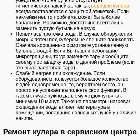
убедиться, что на бутыли отсутствует
гигиеническая наклейка, так как
вода для кулера
всегда поставляется с защитной этикеткой. Если
наклейки нет, то проблема может быть более
банальной. Возможно, достаточно всего лишь
заменить пустую бутыль на новую.
Появилась протечка воды. В случае обнаружения
мокрых пятен под кулером не спешите паниковать.
Сначала хорошенько осмотрите установленную
бутыль с водой. Если Вы нашли небольшие
микротрещины, тогда замените тару и сообщите
своему поставщику воды о данной проблеме (если
это была залоговая тара).
Слабый нагрев или охлаждение. Если
оборудованием пользуется большое количество
людей одновременно, то, вероятней всего, он
просто не успевает выполнять свои функции. В
таком случае нужно дать ему «отдохнуть» как
минимум 10 минут. Также на параметры нагрева/
охлаждения воды влияет температура в
помещении, попадание солнечных лучей и наличие
накипи.
Ремонт кулера в сервисном центре