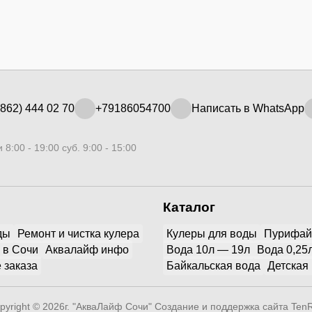
862) 444 02 70
+79186054700
Написать в WhatsApp
 8:00 - 19:00 суб. 9:00 - 15:00
Каталог
ды
Ремонт и чистка кулера
Кулеры для воды
Пурифа
 в Сочи
Аквалайф инфо
Вода 10л — 19л
Вода 0,25
 заказа
Байкальская вода
Детская
pyright © 2026г. "АкваЛайф Сочи"
Создание и поддержка сайта Ten