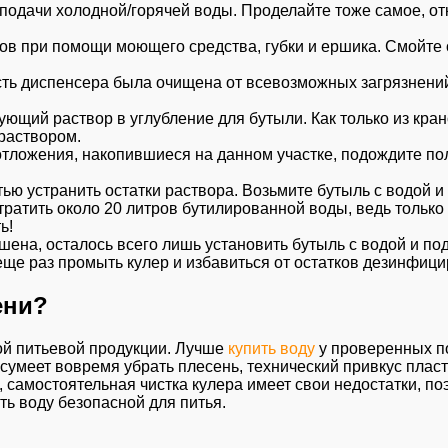
подачи холодной/горячей воды. Проделайте тоже самое, отк
в при помощи моющего средства, губки и ершика. Смойте 
ть диспенсера была очищена от всевозможных загрязнений,
щий раствор в углубление для бутыли. Как только из крано
зраствором.
 отложения, накопившиеся на данном участке, подождите пол
ю устранить остатки раствора. Возьмите бутыль с водой и по
ратить около 20 литров бутилированной воды, ведь только
ь!
ршена, осталось всего лишь установить бутыль с водой и по
еще раз промыть кулер и избавиться от остатков дезинфиц
ени?
ной питьевой продукции. Лучше
купить воду
у проверенных по
 сумеет вовремя убрать плесень, технический привкус плас
 самостоятельная чистка кулера имеет свои недостатки, п
ть воду безопасной для питья.