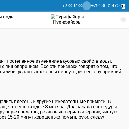
+79186054700
пн-пт 8:00-19:00
0
ы
Пурифайеры
ит постепенное изменение вкусовых свойств воды.
с пищеварением. Все эти признаки говорят о том, что
анизмов, удалить плесень и вернуть диспенсеру прежний
далить плесень и другие нежелательные примеси. В
чаще, то есть каждые 3 месяца. Для начала процедуры
рующее средство, резиновые перчатки, ершик, чистую
ерез 15-20 минут хорошенько помыть руки, следуя