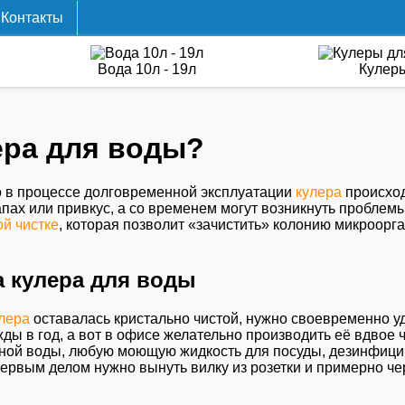
Контакты
Вода 10л - 19л
Кулер
ера для воды?
о в процессе долговременной эксплуатации
кулера
происход
ах или привкус, а со временем могут возникнуть проблемы 
й чистке
, которая позволит «зачистить» колонию микроорг
а кулера для воды
лера
оставалась кристально чистой, нужно своевременно у
ы в год, а вот в офисе желательно производить её вдвое 
нной воды, любую моющую жидкость для посуды, дезинфици
 Первым делом нужно вынуть вилку из розетки и примерно ч