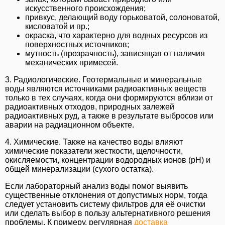
искусственного происхождения;
привкус, делающий воду горьковатой, солоноватой,
кисловатой и пр.;
окраска, что характерно для водных ресурсов из
поверхностных источников;
мутность (прозрачность), зависящая от наличия
механических примесей.
3. Радиологические. Геотермальные и минеральные
воды являются источниками радиоактивных веществ
только в тех случаях, когда они формируются вблизи от
радиоактивных отходов, природных залежей
радиоактивных руд, а также в результате выбросов или
аварии на радиационном объекте.
4. Химические. Также на качество воды влияют
химические показатели жесткости, щелочности,
окисляемости, концентрации водородных ионов (рН) и
общей минерализации (сухого остатка).
Если лабораторный анализ воды помог выявить
существенные отклонения от допустимых норм, тогда
следует установить систему фильтров для её очистки
или сделать выбор в пользу альтернативного решения
проблемы. К примеру, регулярная
доставка