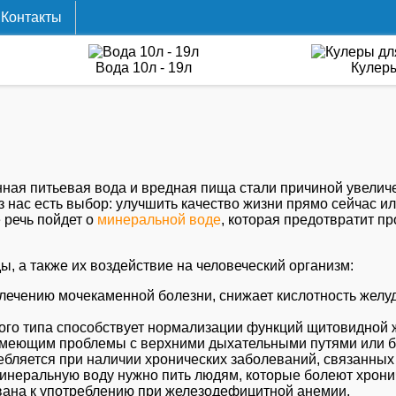
Контакты
Вода 10л - 19л
Кулер
нная питьевая вода и вредная пища стали причиной увели
из нас есть выбор: улучшить качество жизни прямо сейчас 
е речь пойдет о
минеральной воде
, которая предотвратит п
, а также их воздействие на человеческий организм:
лечению мочекаменной болезни, снижает кислотность желудо
го типа способствует нормализации функций щитовидной 
меющим проблемы с верхними дыхательными путями или б
бляется при наличии хронических заболеваний, связанных
инеральную воду нужно пить людям, которые болеют хрони
ана к употреблению при железодефицитной анемии.