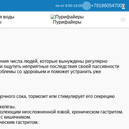
+79186054700
пн-пт 8:00-19:00
0
ы
Пурифайеры
чения числа людей, которые вынуждены регулярно
или ощутить неприятные последствия своей пассивности
роблемы со здоровьем и поможет устранить уже
чного сока, тормозит или стимулирует его секрецию
железы.
олеющим неосложненной язвой, хроническом гастритом.
 с кишечником.
ческим гастритом.