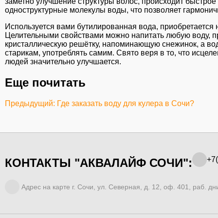
заметно улучшение структуры волос, происходит быстрое
одноструктурные молекулы воды, что позволяет гармонич
Используется вами бутилированная вода, приобретается н
Целительными свойствами можно напитать любую воду, пр
кристаллическую решётку, напоминающую снежинок, а вода
старикам, употреблять самим. Свято веря в то, что исце
людей значительно улучшается.
Еще почитать
Предыдущий: Где заказать воду для кулера в Сочи?
+7(
КОНТАКТЫ "АКВАЛАЙФ СОЧИ":
Адрес на карте г. Сочи, ул. Северная, д. 12, оф. 401, раб. дни