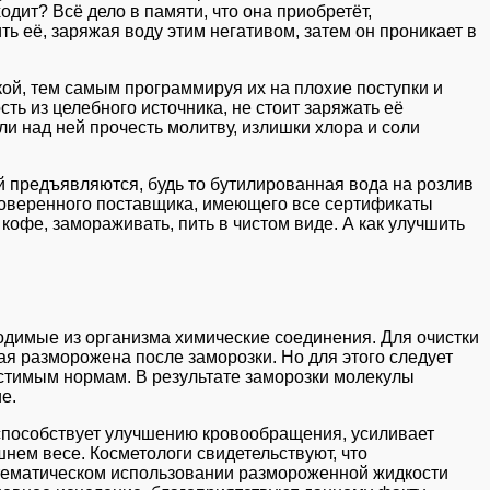
дит? Всё дело в памяти, что она приобретёт,
ить её, заряжая воду этим негативом, затем он проникает в
икой, тем самым программируя их на плохие поступки и
ть из целебного источника, не стоит заряжать её
ли над ней прочесть молитву, излишки хлора и соли
й предъявляются, будь то бутилированная вода на розлив
проверенного поставщика, имеющего все сертификаты
 кофе, замораживать, пить в чистом виде. А как улучшить
водимые из организма химические соединения. Для очистки
ая разморожена после заморозки. Но для этого следует
пустимым нормам. В результате заморозки молекулы
е.
способствует улучшению кровообращения, усиливает
нем весе. Косметологи свидетельствуют, что
стематическом использовании размороженной жидкости