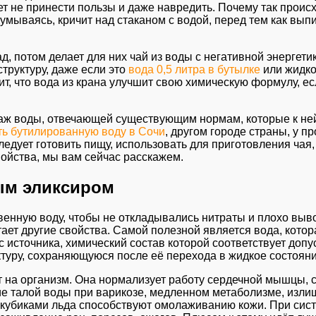
не принести пользы и даже навредить. Почему так происхо
думываясь, кричит над стаканом с водой, перед тем как вып
ад, потом делает для них чай из воды с негативной энергет
труктуру, даже если это
вода 0,5 литра в бутылке
или жидкос
т, что вода из крана улучшит свою химическую формулу, ес
одаж воды, отвечающей существующим нормам, которые к не
ть бутилированную воду в Сочи
, другом городе страны, у 
ледует готовить пищу, использовать для приготовления чая,
войства, мы вам сейчас расскажем.
ым эликсиром
твенную воду, чтобы не откладывались нитраты и плохо вы
тает другие свойства. Самой полезной является вода, котор
 с источника, химический состав которой соответствует до
туру, сохраняющуюся после её перехода в жидкое состояни
 на организм. Она нормализует работу сердечной мышцы, 
е талой воды при варикозе, медленном метаболизме, излиш
с кубиками льда способствуют омолаживанию кожи. При си