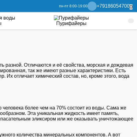
+79186054700
пн-пт 8:00-19:00
0
ы
Пурифайеры
ть разной. Отличаются и её свойства, морская и дождевая
ированная, так же имеют разные характеристики. Есть
 Их отличает химический состав, но, кроме этого, вода
о человека более чем на 70% состоит из воды. Сама же
зообразном. Эта уникальная жидкость имеет память,
я спасательным эликсиром или же оказывать уничтожающее
 нужного количества минеральных компонентов. А вот