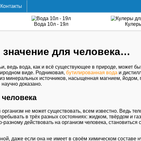
Контакты
Вода 10л - 19л
Кулер
и значение для человека…
ьи, ведь вода, как и всё существующее в природе, может бы
риродном виде. Родниковая,
бутилированная вода
и дистилл
з минеральных источников, насыщенная магнием, йодом, пр.
о научно доказано.
а человека
й организм не может существовать, всем известно. Ведь тел
ребывать в трёх разных состояниях: жидком, твёрдом и га
о-разному действовать на организм человека, становитьс
ебной, даже если она не имеет в своём химическом составе