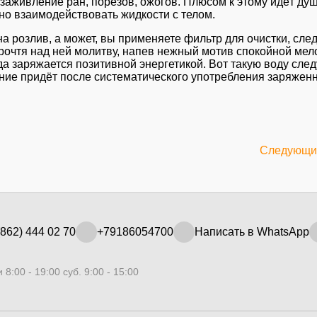
 заживление ран, порезов, ожогов. Плюсом к этому идёт ду
но взаимодействовать жидкости с телом.
а розлив, а может, вы применяете фильтр для очистки, след
очтя над ней молитву, напев нежный мотив спокойной мело
 заряжается позитивной энергетикой. Вот такую воду следу
ление придёт после систематического употребления заряже
Следующий
862) 444 02 70
+79186054700
Написать в WhatsApp
 8:00 - 19:00 суб. 9:00 - 15:00