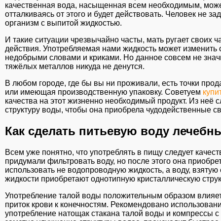
качественная вода, насыщенная всем необходимым, может 
отталкиваясь от этого и будет действовать. Человек не за
организм с выпитой жидкостью.
И такие ситуации чрезвычайно часты, мать ругает своих ч
действия. Употребляемая нами жидкость может изменить с
недобрыми словами и криками. Но данное совсем не значи
тяжёлых металлов никуда не денутся.
В любом городе, где бы вы ни проживали, есть точки пр
или имеющая производственную упаковку. Советуем
купи
качества на этот жизненно необходимый продукт. Из неё с
структуру воды, чтобы она приобрела чудодейственные с
Как сделать питьевую воду лечебн
Всем уже понятно, что употреблять в пищу следует качес
придумали фильтровать воду, но после этого она приобре
использовать не водопроводную жидкость, а воду, взятую
жидкости приобретают однотипную кристаллическую струк
Употребление талой воды положительным образом влияет
приток крови к конечностям. Рекомендовано использовани
употребление натощак стакана талой воды и компрессы 