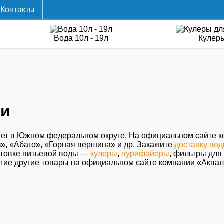
Контакты
Вода 10л - 19л
Кулер
чи
ет в Южном федеральном округе. На официальном сайте ко
», «Абаго», «Горная вершина» и др. Закажите
доставку во
отовке питьевой воды —
кулеры
,
пурифайеры
, фильтры для
огие другие товары на официальном сайте компании «Аква